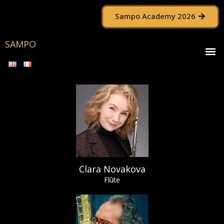
Aller
Sampo Academy 2026
au
contenu
SAMPO
M
Clara Novakova
Flûte