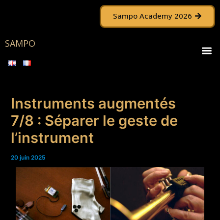
Aller
Navigation
Sampo Academy 2026
au
des
contenu
articles
SAMPO
M
Instruments augmentés
7/8 : Séparer le geste de
l’instrument
20 juin 2025